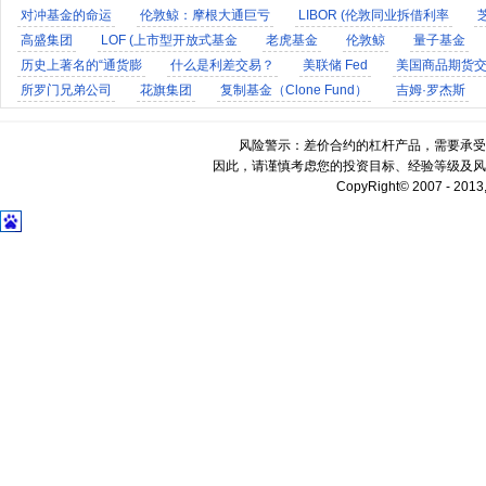
对冲基金的命运
伦敦鲸：摩根大通巨亏
LIBOR (伦敦同业拆借利率
高盛集团
LOF (上市型开放式基金
老虎基金
伦敦鲸
量子基金
历史上著名的“通货膨
什么是利差交易？
美联储 Fed
美国商品期货
所罗门兄弟公司
花旗集团
复制基金（Clone Fund）
吉姆·罗杰斯
全球外汇制度演变史
幸福国度冰岛破产始末
什么是商品货币？
风险警示：差价合约的杠杆产品，需要承受
因此，请谨慎考虑您的投资目标、经验等级及风
CopyRight© 2007 - 2013