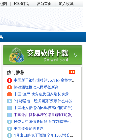
地图
|
RSS订阅
|
设为首页
|
加入收藏
具
热门推荐
中国影子银行规模约36万亿(摩根大通)
热钱涌境推动人民币创新高
中国“僵尸”债务危及国家增长前景
“信贷猛增，经济回落”预示什么样的危机?
中国地方债违约比重极高(招商证券)
中国外汇储备暴增的结果(阴谋论版)
风夸大中国债务问题 意在制造投机套利机会
中国债务危机专题
4月出口略低于预期 全年10%增长目标存压力