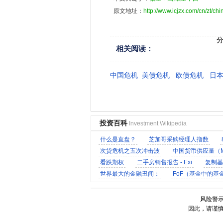
原文地址：
http://www.icjzx.com/cn/zt/chi
相关阅读：
中国危机
美债危机
欧债危机
日本
投资百科
Investment Wikipedia
什么是直盘？
芝加哥采购经理人指数
次贷危机之五次冲击波
中国货币供应量（M
看跌期权
二手房销售报告 - Exi
复制基金
世界最大的金融丑闻：
FoF（基金中的基
布雷顿森林体系
穆迪 (美国三大评级机
风险警
因此，请谨