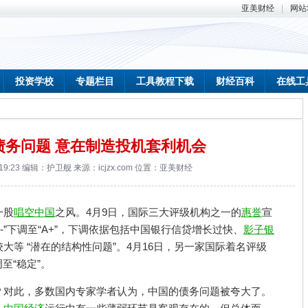
亚美财经
|
网站
投资学校
专题栏目
工具教程下载
财经百科
在线工
债务问题 意在制造投机套利机会
 19:23 编辑：护卫舰 来源：icjzx.com 位置：
亚美财经
一股
唱空中国
之风。4月9日，国际三大评级机构之一的
惠誉
宣
-”下调至“A+”，下调依据包括中国银行信贷增长过快、
影子银
大等 “潜在的结构性问题”。4月16日，另一家国际着名评级
调至“稳定”。
？对此，多数国内专家学者认为，中国的债务问题被夸大了。