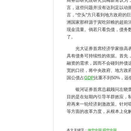
商务部研究院研究员梅新育认为
言，这些问题并没有达到足以动
言，“空头”方只看到地方政府的
洲国家那样源于寅吃卯粮的超前
现金流量。倘若只看负债，债务
了。
光大证券首席经济学家徐高
具有债务可持续性的依据。首先
融资的需求，因而不会碰到外债
宽的口径，将中央政府、地方政
国公债占
GDP
比重不到50%，远
银河证券首席总裁顾问左晓蕾
目的是在短期内引导羊群效应，
府再来一轮经济刺激政策。针对
等方面的改革力度，从根本上化
本文关键字：
做空中国,唱空中国