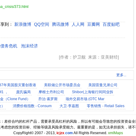
na_crisis/373.html
分享到：
新浪微博
QQ空间
腾讯微博
人人网
豆瓣网
百度贴吧
债务危机
泡沫经济
[作者：护卫舰 来源：亚美财经]
更多...
87年美国股灾重创香港
美联储公开市场委员会
美国雷曼兄弟公司
1 ，
庞氏骗局
摩根士丹利公司
Shibor(上海银行间同业拆
（Clone Fund）
乔治·索罗斯
场外交易市场 (OTC Mar
金）
消费价格指数 - Consum
大卫·李嘉图
零售销售 - Retail Sales
美国财团
建筑业支出 - Construct
芝加哥财团
示：差价合约的杠杆产品，需要承受高杠杆的风险，所以有可能会导致您的投资资金全
慎考虑您的投资目标、经验等级及风险承受能力。最重要的是，如无法承担损失，请不
CopyRight© 2007 - 2013,
icjzx
.
com
All Rights Reserved.
xmlMaps