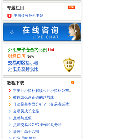
专题栏目
中国债务危机专题
外汇
未平仓合约
比例
Hot
财经日历
New
交易时区
指示器
外汇多空持仓比
教程下载
主要经济指标解读和经济指标公布时间
教你怎么画正确的趋势线
什么是基本面分析？（交易者必读）
交易员成长之路
点差与点值
点差交易和CFD操作区别分析
炒外汇高手六招
投资理财 警句