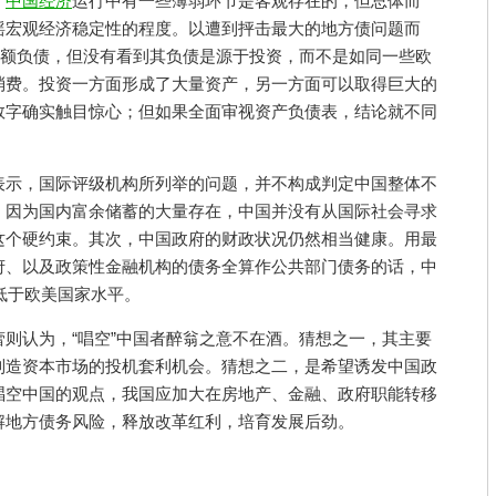
，
中国经济
运行中有一些薄弱环节是客观存在的，但总体而
摇宏观经济稳定性的程度。以遭到抨击最大的地方债问题而
巨额负债，但没有看到其负债是源于投资，而不是如同一些欧
消费。投资一方面形成了大量资产，另一方面可以取得巨大的
数字确实触目惊心；但如果全面审视资产负债表，结论就不同
表示，国际评级机构所列举的问题，并不构成判定中国整体不
，因为国内富余储蓄的大量存在，中国并没有从国际社会寻求
这个硬约束。其次，中国政府的财政状况仍然相当健康。用最
府、以及政策性金融机构的债务全算作公共部门债务的话，中
低于欧美国家水平。
则认为，“唱空”中国者醉翁之意不在酒。猜想之一，其主要
制造资本市场的投机套利机会。猜想之二，是希望诱发中国政
唱空中国的观点，我国应加大在房地产、金融、政府职能转移
解地方债务风险，释放改革红利，培育发展后劲。