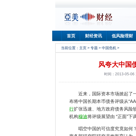
首页
财经资讯
低风险理财
当前位置：
主页
>
专题
>
中国危机
>
风夸大中国
时间：2013-05-06
近来，国际资本市场掀起了
布将中国长期本币债务评级从“AA
行
扩张迅速、地方政府债务风险较
机构
穆迪
将评级展望由 “正面”下
唱空中国的可信度究竟如何