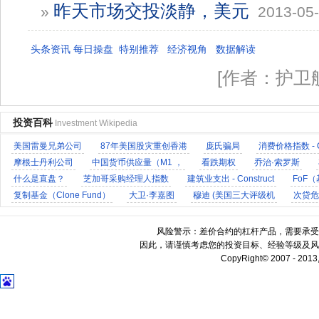
昨天市场交投淡静，美元
»
2013-05-
头条资讯
每日操盘
特别推荐
经济视角
数据解读
[作者：护卫
投资百科
Investment Wikipedia
美国雷曼兄弟公司
87年美国股灾重创香港
庞氏骗局
消费价格指数 - 
摩根士丹利公司
中国货币供应量（M1 ，
看跌期权
乔治·索罗斯
什么是直盘？
芝加哥采购经理人指数
建筑业支出 - Construct
FoF
复制基金（Clone Fund）
大卫·李嘉图
穆迪 (美国三大评级机
次贷危
芝加哥财团
二手房销售报告 - Exi
美国财团
世界最大的金融丑闻：
风险警示：差价合约的杠杆产品，需要承受
因此，请谨慎考虑您的投资目标、经验等级及风
CopyRight© 2007 - 2013