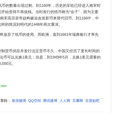
内纸币的数量出现过剩。到1160年，历史的车轮已经进入南宋时
开始变得不再值钱。当时发行的纸币称为“会子”，因为主要
，南宋高宗皇帝赵构被迫改发新币来替代旧币。到1166中，中
样的情况到明代的1448年再次重演。
最终放弃了纸币的使用。而欧洲，直到1661年瑞典银行才率先
控制货币供应并发行法定货币不久，中国又经历了更长时间的
41法币可以兑换1美元；但是，到1949年5月，兑换1美元需要的
,000元。
.html
分享到：
新浪微博
QQ空间
腾讯微博
人人网
豆瓣网
百度贴吧