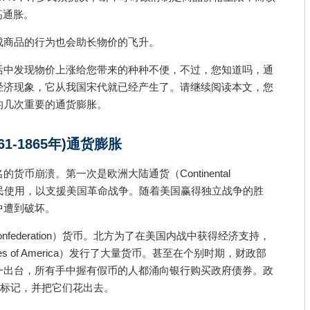
高通胀。
成商品的行为也会助长物价的飞升。
活中发现物价上涨给您带来的种种不便，不过，您知道吗，通
经济现象，它从我国宋代就已经产生了。请继续阅读本文，您
的几次重要的通货膨胀。
861-1865年)通货膨胀
货币崩溃。第一次是欧洲大陆通货（Continental
地居民使用，以支援美国革命战争。随着美国赢得独立战争的胜
中遭到破坏。
onfederation）货币。北方为了在美国内战中获得经济支持，
tates of America）发行了大量货币。甚至在个别时期，财政部
一出台，所有手中握有假币的人都涌向银行购买政府债券。政
”标记，并把它们花出去。