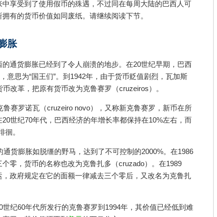
胀中享受到了使用假币的殊遇，不过同在每周大陆的巴西人可
所拥有的货币价值如同废纸。请继续阅读下节。
货膨胀
西的通货膨胀已经到了令人崩溃的地步。在20世纪早期，巴西
），意思为“国王们”。到1942年，由于货币贬值剧烈，瓦加斯
货币改革，把原有货币改为克鲁赛罗（cruzeiros）。
鲁赛罗诺瓦（cruzeiro novo），又称新克鲁赛罗，新币在所
20世纪70年代，巴西经济的年增长率都保持在10%左右，而
间徘徊。
的通货膨胀如脱缰的野马，达到了不可控制的2000%。在1986
零，货币的名称也改为克鲁扎多（cruzado）。在1989
运，政府规定在它的面额一律减去三个零后，又改名为克鲁扎
0世纪60年代所发行的克鲁赛罗到1994年，其价值已经低到难