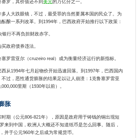
鲁赛罗，其价值还不到
美元
的万亿分之一。
许多人大跌眼镜，不过，最受罪的当然要属本国的民众了。为
酝酿一系列改革。到1994年，巴西政府开始推行以下政策：
中央银行不再负担财政赤字。
购买政府债券违法。
雷亚尔（cruzeiro real）成为衡量经济运行的新指标。
西从1994年七月起物价开始迅速回落。到1997年，巴西国内
。不过，恶性通货膨胀的结果足以让人崩溃：1克鲁塞罗雷亚
000,000,000里斯（1930年以前）。
货膨胀
时期（公元806-821年），原因是政府用于铸钱的铜出现短
波罗来到中国，欧洲人大概还不知道纸币是怎么回事。随后，
现，并于公元960年之后成为常规货币。