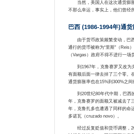
当然，美国人在这次通货膨
不那么幸运，事实上，他们曾经
巴西 (1986-1994年)通
由于货币政策频繁变动，巴
通行的货币被称为“里斯”（Reis
（Vargas）政府不得不进行一场
到1967年，克鲁赛罗又改为克
有面额后面一律去掉了三个零。在
通货膨胀率也在15%到300%之
到20世纪80年代中期，巴西
年，克鲁赛罗的面额又被减去了三个
年，克鲁扎多也遭遇了同样的命
多诺瓦（cruzado novo）。
经过反复贬值和货币调整，2